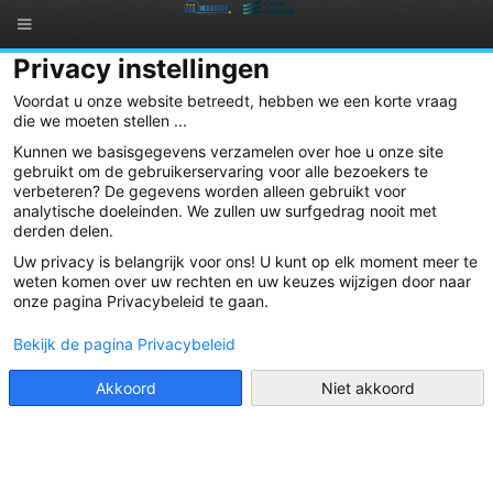
Privacy instellingen
Voordat u onze website betreedt, hebben we een korte vraag
die we moeten stellen ...
Kunnen we basisgegevens verzamelen over hoe u onze site
gebruikt om de gebruikerservaring voor alle bezoekers te
verbeteren? De gegevens worden alleen gebruikt voor
analytische doeleinden. We zullen uw surfgedrag nooit met
derden delen.
DOE MEE
Uw privacy is belangrijk voor ons! U kunt op elk moment meer te
weten komen over uw rechten en uw keuzes wijzigen door naar
onze pagina Privacybeleid te gaan.
Wat is Noordlicht?
Bekijk de pagina Privacybeleid
Noordlicht is een coöperatieve vennootschap die
Akkoord
Niet akkoord
burgers wil samenbrengen om te investeren in
projecten rond hernieuwbare energie,
energiebesparing en rationaal energieverbruik, en zo
bij te dragen tot een vermindering van de
broeikasgassen.