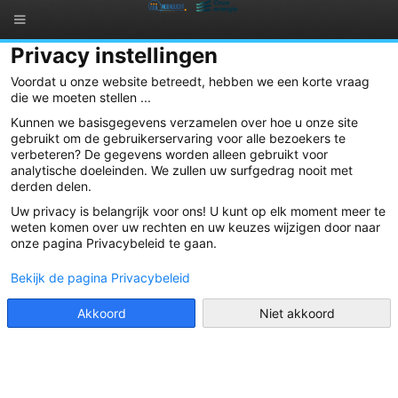
Privacy instellingen
Wat is Noordlicht?
Voordat u onze website betreedt, hebben we een korte vraag
die we moeten stellen ...
Kunnen we basisgegevens verzamelen over hoe u onze site
gebruikt om de gebruikerservaring voor alle bezoekers te
verbeteren? De gegevens worden alleen gebruikt voor
analytische doeleinden. We zullen uw surfgedrag nooit met
derden delen.
Uw privacy is belangrijk voor ons! U kunt op elk moment meer te
weten komen over uw rechten en uw keuzes wijzigen door naar
onze pagina Privacybeleid te gaan.
Noordlicht is een coöperatieve vennootschap die burgers
samenbrengt om te investeren in projecten rond hernieuwbare
Bekijk de pagina Privacybeleid
energie en rationeel energieverbruik. Zo wekken we samen onze
eigen propere energie op en dragen we bij tot een vermindering van
Akkoord
Niet akkoord
de uitstoot van broeikasgassen. Als coöperatie voeren we
economische activiteiten uit, en gebruiken die om doelstellingen op
ecologisch en maatschappelijk vlak te realiseren. Door lokaal
burgers te laten investeren in hernieuwbare energie, zullen de
winsten hiervan ook terugvloeien naar de lokale economie. Het