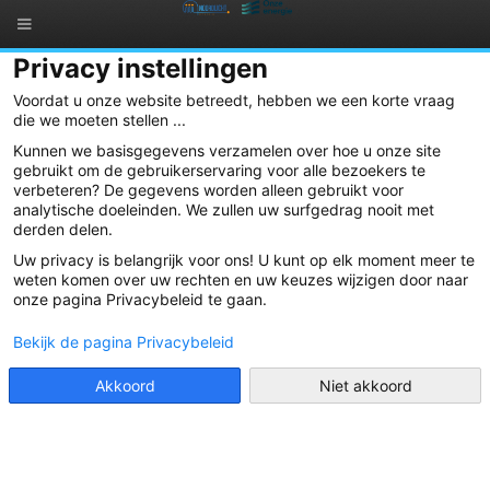
Privacy instellingen
07 Jul 2023
Voordat u onze website betreedt, hebben we een korte vraag
die we moeten stellen ...
Schenking aan een sociaal initiatief in ons
Kunnen we basisgegevens verzamelen over hoe u onze site
werkingsgebied
gebruikt om de gebruikerservaring voor alle bezoekers te
verbeteren? De gegevens worden alleen gebruikt voor
analytische doeleinden. We zullen uw surfgedrag nooit met
derden delen.
Uw privacy is belangrijk voor ons! U kunt op elk moment meer te
weten komen over uw rechten en uw keuzes wijzigen door naar
onze pagina Privacybeleid te gaan.
Bekijk de pagina Privacybeleid
Tijdens onze Algemene Vergadering begin juni beslisten we om 500 €
te schenken aan een sociaal initiatief in ons werkingsgebied. Dit jaar
Akkoord
Niet akkoord
viel onze keuze op de “Fietsbieb” in Vilvoorde, een initiatief dat al
aanwezig is in een 90-tal steden en gemeenten in Vlaanderen en
Brussel, en onlangs ook van start ging in Vilvoorde. Het project
wordt initieel getrokken/begeleid door SAAMO, en zal uiteindelijk
enkel draaien op vrijwilligers. De fietsbieb is een initiatief waarbij