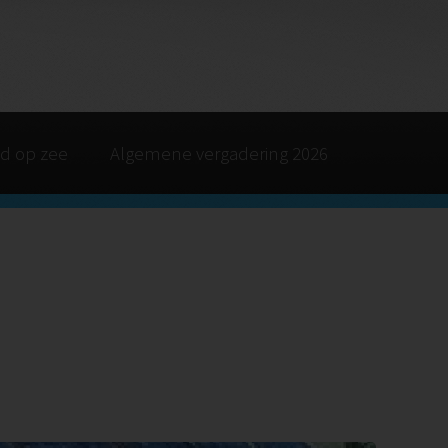
d op zee
Algemene vergadering 2026