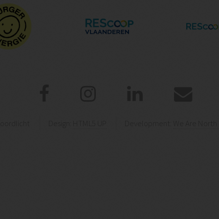
oordlicht
Design:
HTML5 UP
Development:
We Are North