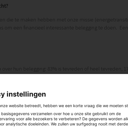
cht?
nen die te maken hebben met onze missie (energietransi
om een financieel interessante belegging te doen. Een 
 over hun belegging: 83% is tevreden of heel tevreden,
s een mooie stabiele basis qua investeerders.
y instellingen
n de vennoten tevreden. Hier vindt 3% dat we te weinig
onze website betreedt, hebben we een korte vraag die we moeten stel
basisgegevens verzamelen over hoe u onze site gebruikt om de
ervaring voor alle bezoekers te verbeteren? De gegevens worden al
oor analytische doeleinden. We zullen uw surfgedrag nooit met derde