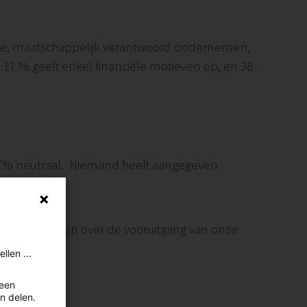
tie, maatschappelijk verantwoord ondernemen,
17 % geeft enkel financiële motieven op, en 38
 17% neutraal. Niemand heeft aangegeven
 communiceren over de vooruitgang van onze
len ...
leen
n delen.