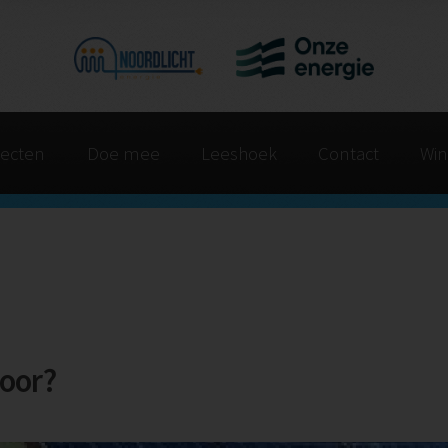
jecten
Doe mee
Leeshoek
Contact
Win
voor?