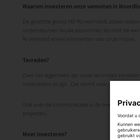
Waarom investeren onze vennoten in Noordli
De grootste groep (45 %) vermeldt zowel rede
ondersteunen locale economie) als met de wens 
% vermeld enkel elementen van onze missie.
Tevreden?
Over het algemeen zijn onze vennoten tevreden
ontevreden te zijn. Dat vormt voor ons alleszin
Privac
Ook over de communicatie is de meerderheid va
projecten.
Voordat u 
Kunnen we 
gebruikers
Meer investeren?
gebruikt v